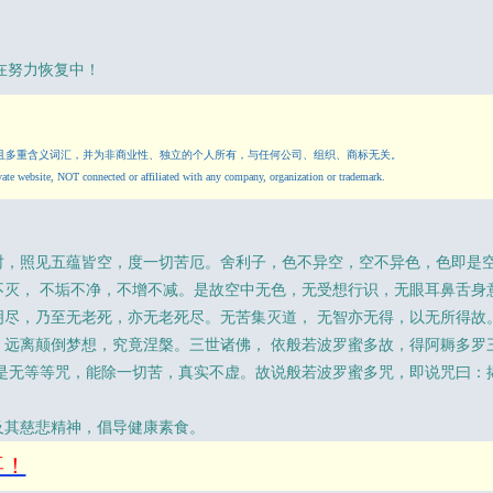
在努力恢复中！
m为通用且多重含义词汇，并为非商业性、独立的个人所有，与任何公司、组织、商标无关。
rivate website, NOT connected or affiliated with any company, organization or trademark.
时，照见五蕴皆空，度一切苦厄。舍利子，色不异空，空不异色，色即是空
灭， 不垢不净，不增不减。是故空中无色，无受想行识，无眼耳鼻舌身
明尽，乃至无老死，亦无老死尽。无苦集灭道， 无智亦无得，以无所得故
，远离颠倒梦想，究竟涅槃。三世诸佛， 依般若波罗蜜多故，得阿耨多罗
，是无等等咒，能除一切苦，真实不虚。故说般若波罗蜜多咒，即说咒曰：
及其慈悲精神，倡导健康素食。
喜！